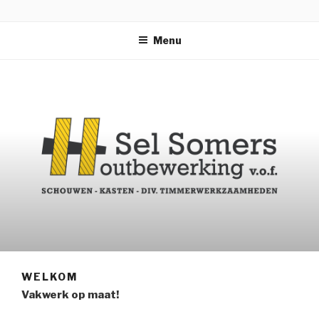
Naar
SEL SOMERS
de
HOUTBEWERKING
Menu
inhoud
springen
WELKOM
Vakwerk op maat!